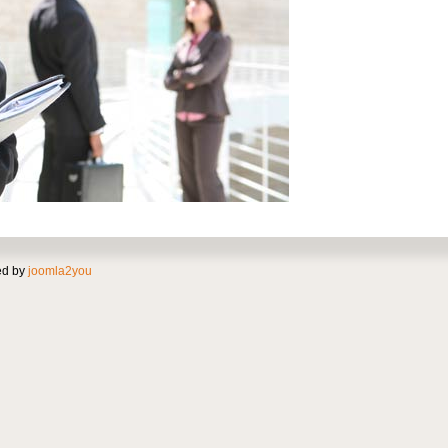
ed by
joomla2you