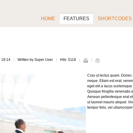
HOME
FEATURES
SHORTCODES
3 19:14
Written by Super User
Hits: 5118
Cras ut lectus quam. Donec d
neque. Etiam est erat, venen
eget elit a lacus scelerisque
Quisque fringilla venenatis e
Aenean pellentesque erat et r
ut laoreet mauris aliquet. V
tempor felis, vel ullamcorpe