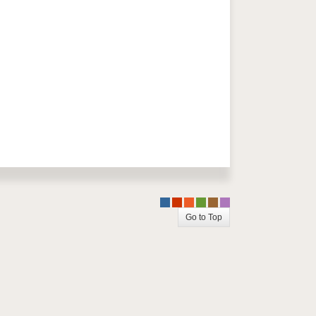
-
-
-
-
-
-
Go to Top