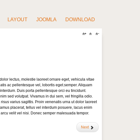
LAYOUT
JOOMLA
DOWNLOAD
olor lectus, molestie laoreet ornare eget, vehicula vitae
atis ac pellentesque vel, lobortis eget.semper. Aliquam
 interdum. Duis porta pellentesque orci eu tincidunt.
nim sed volutpat. Vivamus in dui sem, vel fringilla odio.
isus varius sagittis. Proin venenatis urna ut dolor laoreet
ivamus placerat, tellus vel interdum posuere, lacus enim
r arcu velit vel nisi. Donec semper malesuada tempor.
Next